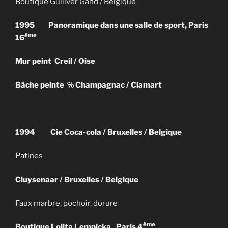
Boutique Gulliver Gand / Belgique
1995
Panoramique dans une salle de sport, Paris
éme
16
Mur peint
Creil / Oise
Bâche peinte
℅ Champagnac / Clamart
1994
Cie Coca-cola / Bruxelles / Belgique
Patines
Cluysenaar / Bruxelles / Belgique
Faux marbre, pochoir, dorure
ème
Boutique Lolita Lempicka , Paris 4