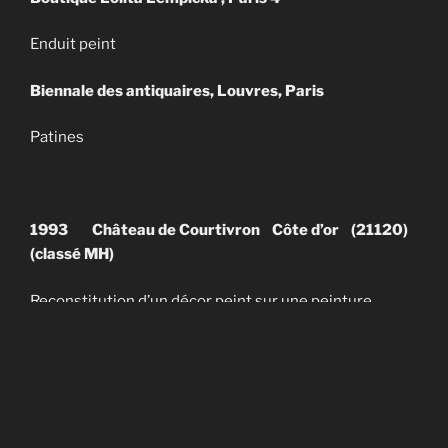
Enduit peint
Biennale des antiquaires, Louvres, Paris
Patines
1993
Château de Courtivron
Côte d’or (21120)
(classé MH)
Reconstitution d’un décor peint sur une peinture
murale