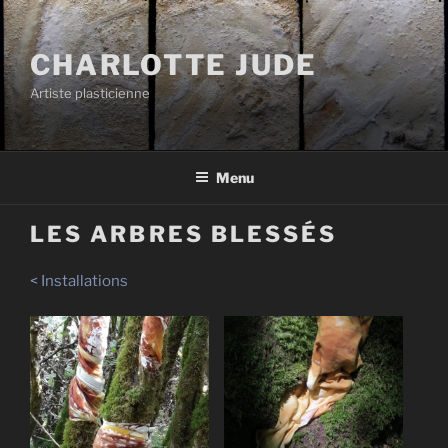
Aller
au
CHARLOTTE JUDE
contenu
principal
Artiste plasticienne
Menu
LES ARBRES BLESSÉS
< Installations