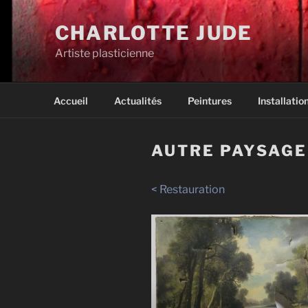
Aller
au
CHARLOTTE JUDE
contenu
Artiste plasticienne
principal
Accueil
Actualités
Peintures
Installatio
AUTRE PAYSAGE
< Restauration