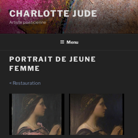
Aller
au
CHARLOTTE JUDE
contenu
Artiste plasticienne
principal
Menu
PORTRAIT DE JEUNE
FEMME
< Restauration